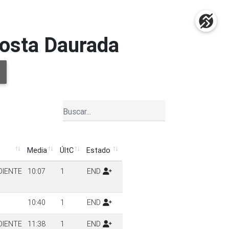
Costa Daurada
Media
ÚltC
Estado
Media
ÚltC
Estado
DIENTE
10:07
1
END
10:40
1
END
DIENTE
11:38
1
END