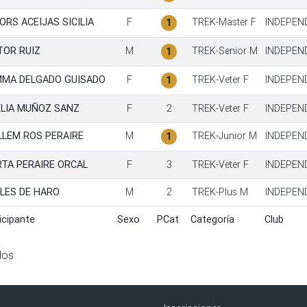
ORS ACEIJAS SICILIA
F
TREK-Master F
INDEPEN
1
TOR RUIZ
M
TREK-Senior M
INDEPEN
1
MA DELGADO GUISADO
F
TREK-Veter F
INDEPEN
1
LIA MUÑOZ SANZ
F
2
TREK-Veter F
INDEPEN
LLEM ROS PERAIRE
M
TREK-Junior M
INDEPEN
1
TA PERAIRE ORCAL
F
3
TREK-Veter F
INDEPEN
LES DE HARO
M
2
TREK-Plus M
INDEPEN
icipante
Sexo
PCat
Categoría
Club
icipante
Sexo
PCat
Categoría
Club
dos