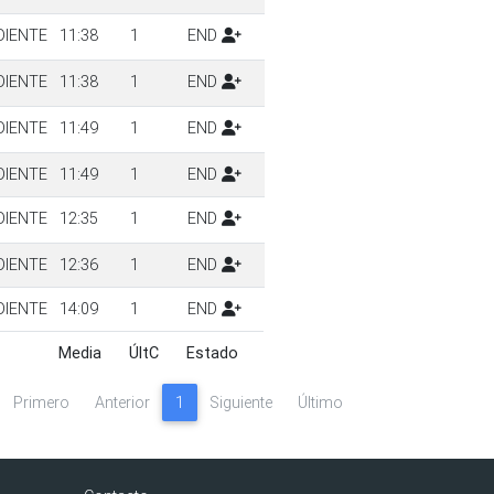
DIENTE
11:38
1
END
DIENTE
11:38
1
END
DIENTE
11:49
1
END
DIENTE
11:49
1
END
DIENTE
12:35
1
END
DIENTE
12:36
1
END
DIENTE
14:09
1
END
Media
ÚltC
Estado
Media
ÚltC
Estado
Primero
Anterior
1
Siguiente
Último