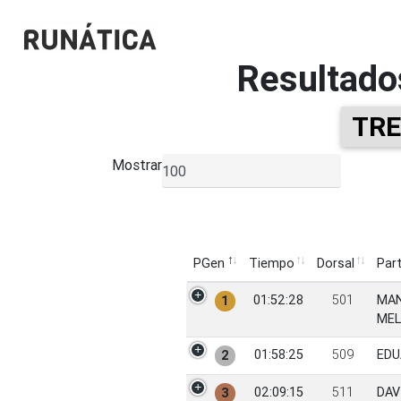
Resultado
TRE
Mostrar
▼
PGen
Tiempo
Dorsal
Part
PGen
Tiempo
Dorsal
Part
01:52:28
501
MAN
1
MEL
01:58:25
509
EDU
2
02:09:15
511
DAV
3