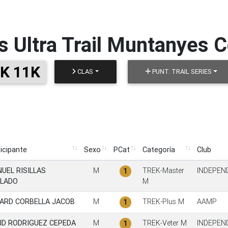
s
Ultra Trail Muntanyes 
K 11K
CLAS
PUNT. TRAIL SERIES
icipante
Sexo
PCat
Categoría
Club
icipante
Sexo
PCat
Categoría
Club
UEL RISILLAS
M
TREK-Master
INDEPEN
1
LADO
M
ARD CORBELLA JACOB
M
TREK-Plus M
AAMP
1
ID RODRIGUEZ CEPEDA
M
TREK-Veter M
INDEPEN
1