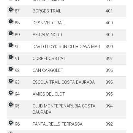
87
BORGES TRAIL
401
88
DESNIVEL+TRAIL
400
89
AE CARA NORD
400
90
DAVID LLOYD RUN CLUB GAVA MAR
399
91
CORREDORS.CAT
397
92
CAN CARGOLET
396
93
ESCOLA TRAIL COSTA DAURADA
395
94
AMICS DEL CLOT
395
95
CLUB MONTEPENARUBIA COSTA
394
DAURADA
96
PANTAURELLS TERRASSA
392