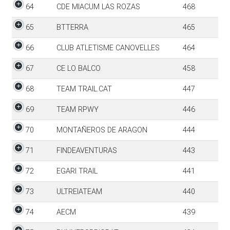
64
CDE MIACUM LAS ROZAS
468
65
BTTERRA
465
66
CLUB ATLETISME CANOVELLES
464
67
CE LO BALCO
458
68
TEAM TRAIL.CAT
447
69
TEAM RPWY
446
70
MONTAÑEROS DE ARAGON
444
71
FINDEAVENTURAS
443
72
EGARI TRAIL
441
73
ULTREIATEAM
440
74
AECM
439