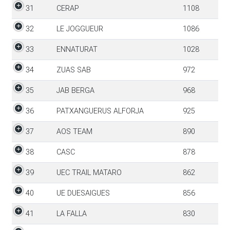
31
CERAP
1108
32
LE JOGGUEUR
1086
33
ENNATURAT
1028
34
ZUAS SAB
972
35
JAB BERGA
968
36
PATXANGUERUS ALFORJA
925
37
AOS TEAM
890
38
CASC
878
39
UEC TRAIL MATARO
862
40
UE DUESAIGUES
856
41
LA FALLA
830