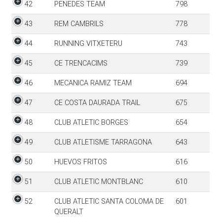
42
PENEDES TEAM
798
43
REM CAMBRILS
778
44
RUNNING VITXETERU
743
45
CE TRENCACIMS
739
46
MECANICA RAMIZ TEAM
694
47
CE COSTA DAURADA TRAIL
675
48
CLUB ATLETIC BORGES
654
49
CLUB ATLETISME TARRAGONA
643
50
HUEVOS FRITOS
616
51
CLUB ATLETIC MONTBLANC
610
52
CLUB ATLETIC SANTA COLOMA DE
601
QUERALT