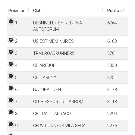
Posición
Club
Puntos
Posición
Club
Puntos
1
DESNIVELL+ BY NECTINA
6764
AUTOFORUM
2
US ESTIMEM NURIES
6103
3
TRAILROADRUNNERS
5701
4
CE ARITJOL
5330
5
CE L´ARENY
3251
6
NATURAL DFN
3178
7
CLUB ESPORTIU L´ARBOÇ
3118
8
CE TRAIL TARRACO
2299
9
CERV RUNNERS VILA-SECA
2276