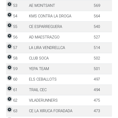
53
AE MONTSANT
569
54
KMS CONTRA LA DROGA
564
55
CE ESPARREGUERA
540
56
AD MAESTRAZGO
527
57
LA LIRA VENDRELLCA
514
58
CLUB SOCA
502
59
YEPA TEAM
501
60
ELS CEBALLOTS
497
61
TRAIL CEC
494
62
VILADERUNNERS
475
63
CE LA XIRUCA FORADADA
473