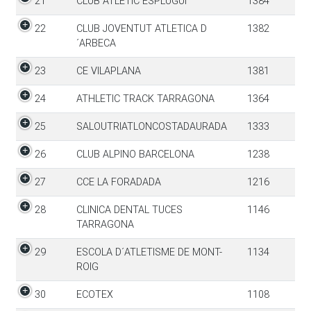
21
CLUB ATLETIC ESPLUGUI
1384
22
CLUB JOVENTUT ATLETICA D
1382
´ARBECA
23
CE VILAPLANA
1381
24
ATHLETIC TRACK TARRAGONA
1364
25
SALOUTRIATLONCOSTADAURADA
1333
26
CLUB ALPINO BARCELONA
1238
27
CCE LA FORADADA
1216
28
CLINICA DENTAL TUCES
1146
TARRAGONA
29
ESCOLA D´ATLETISME DE MONT-
1134
ROIG
30
ECOTEX
1108