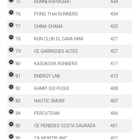
75
RUNNERSPRIORAT
434
76
PONS THAI RUNNERS
434
77
CHINA CHANA
432
78
RUN CLUB DL GAVA MAR
427
79
CE GARRIGUES ALTES
427
80
KASUKOVA RUNNERS
417
81
ENERGY LAB
412
82
KAMPI QUI PUGUI
408
83
NAUTIC SMURF
407
84
PERCUTEAM
406
85
CE PENEDES COSTA DAURADA
401
86
CA MONTBLANC
401