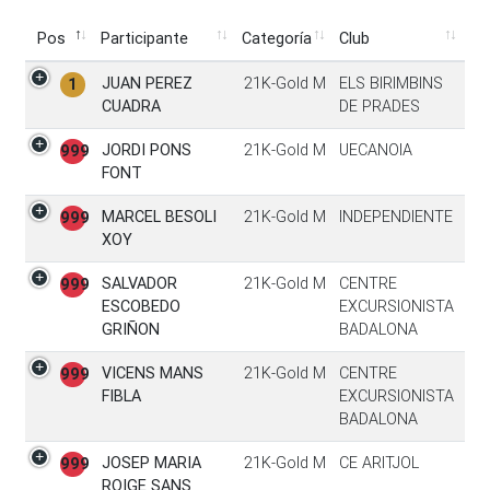
Pos
Participante
Categoría
Club
Pos
Participante
Categoría
Club
JUAN PEREZ
21K-Gold M
ELS BIRIMBINS
1
CUADRA
DE PRADES
JORDI PONS
21K-Gold M
UECANOIA
999
FONT
MARCEL BESOLI
21K-Gold M
INDEPENDIENTE
999
XOY
SALVADOR
21K-Gold M
CENTRE
999
ESCOBEDO
EXCURSIONISTA
GRIÑON
BADALONA
VICENS MANS
21K-Gold M
CENTRE
999
FIBLA
EXCURSIONISTA
BADALONA
JOSEP MARIA
21K-Gold M
CE ARITJOL
999
ROIGE SANS