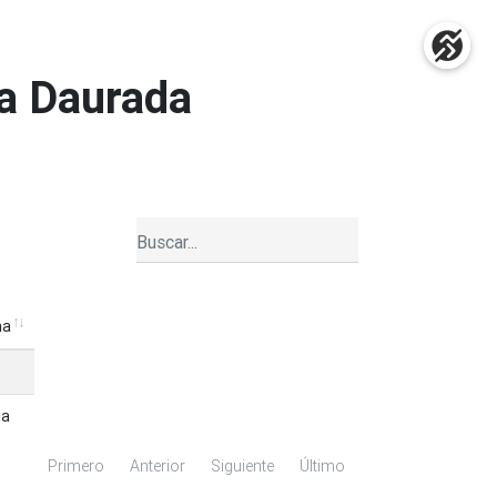
ta Daurada
ha
ha
ha
ha
Primero
Anterior
Siguiente
Último