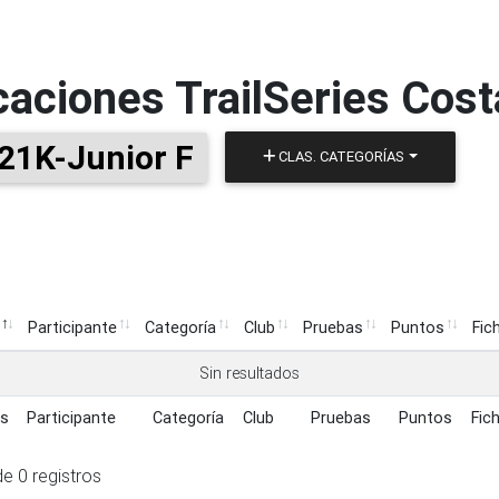
icaciones
TrailSeries Cos
21K-Junior F
CLAS. CATEGORÍAS
s
Participante
Categoría
Club
Pruebas
Puntos
Fic
s
Participante
Categoría
Club
Pruebas
Puntos
Fic
Sin resultados
s
Participante
Categoría
Club
Pruebas
Puntos
Fic
s
Participante
Categoría
Club
Pruebas
Puntos
Fic
de 0 registros