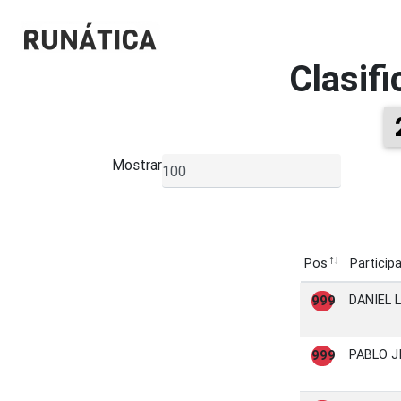
Clasif
Mostrar
▼
Pos
Particip
Pos
Particip
DANIEL 
999
PABLO J
999