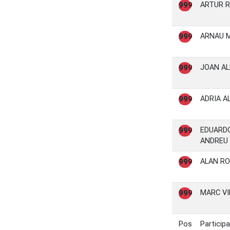
ARTUR 
999
ARNAU 
999
JOAN AL
999
ADRIA A
999
EDUARD
999
ANDREU
ALAN RO
999
MARC VI
999
Pos
Particip
Pos
Particip