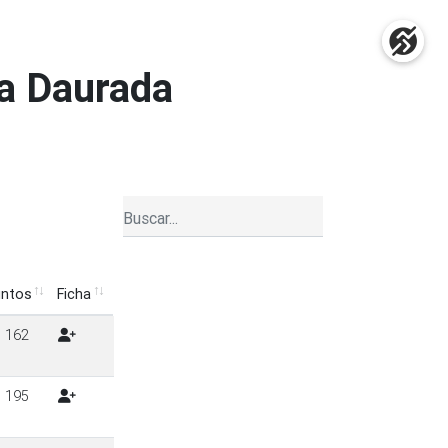
ta Daurada
ntos
Ficha
untos
Ficha
162
195