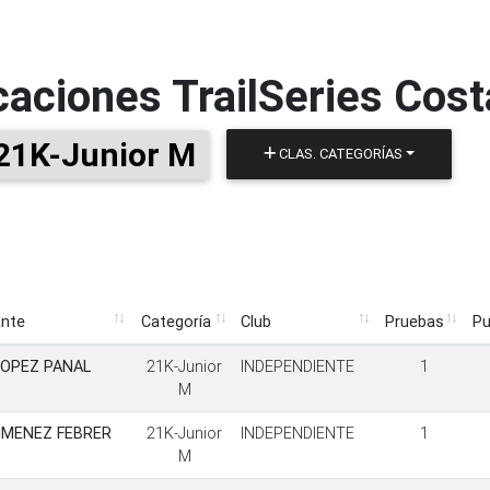
icaciones
TrailSeries Cos
21K-Junior M
CLAS. CATEGORÍAS
ante
Categoría
Club
Pruebas
Pu
ante
Categoría
Club
Pruebas
P
LOPEZ PANAL
21K-Junior
INDEPENDIENTE
1
M
IMENEZ FEBRER
21K-Junior
INDEPENDIENTE
1
M