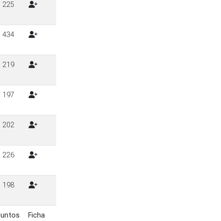
225
434
219
197
202
226
198
Puntos
Ficha
untos
Ficha