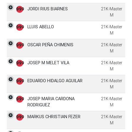
JORDI RIUS BIARNES
21K-Master
999
M
LLUIS ABELLO
21K-Master
999
M
OSCAR PEÑA CHIMENIS
21K-Master
999
M
JOSEP M MELET VILA
21K-Master
999
M
EDUARDO HIDALGO AGUILAR
21K-Master
999
M
JOSEP MARIA CARDONA
21K-Master
999
RODRIGUEZ
M
MARKUS CHRISTIAN FEZER
21K-Master
999
M