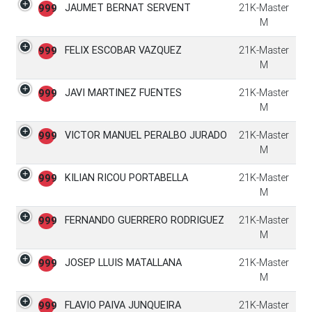
JAUMET BERNAT SERVENT
21K-Master
999
M
FELIX ESCOBAR VAZQUEZ
21K-Master
999
M
JAVI MARTINEZ FUENTES
21K-Master
999
M
VICTOR MANUEL PERALBO JURADO
21K-Master
999
M
KILIAN RICOU PORTABELLA
21K-Master
999
M
FERNANDO GUERRERO RODRIGUEZ
21K-Master
999
M
JOSEP LLUIS MATALLANA
21K-Master
999
M
FLAVIO PAIVA JUNQUEIRA
21K-Master
999