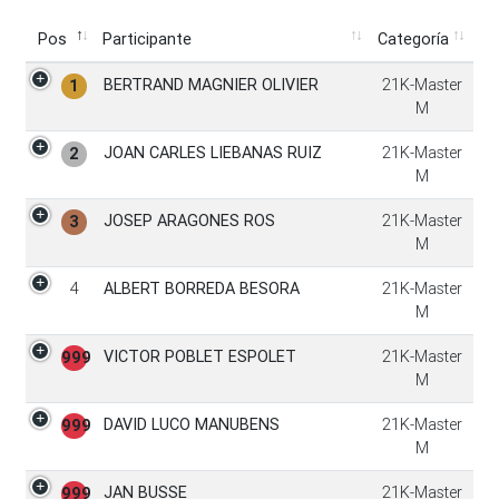
Pos
Participante
Categoría
Pos
Participante
Categoría
BERTRAND MAGNIER OLIVIER
21K-Master
1
M
JOAN CARLES LIEBANAS RUIZ
21K-Master
2
M
JOSEP ARAGONES ROS
21K-Master
3
M
4
ALBERT BORREDA BESORA
21K-Master
M
VICTOR POBLET ESPOLET
21K-Master
999
M
DAVID LUCO MANUBENS
21K-Master
999
M
JAN BUSSE
21K-Master
999