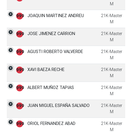
M
JOAQUIN MARTINEZ ANDREU
21K-Master
999
M
JOSE JIMENEZ CARRION
21K-Master
999
M
AGUSTI ROBERTO VALVERDE
21K-Master
999
M
XAVI BAEZA RECHE
21K-Master
999
M
ALBERT MUÑOZ TAPIAS
21K-Master
999
M
JUAN MIGUEL ESPAÑA SALVADO
21K-Master
999
M
ORIOL FERNANDEZ ABAD
21K-Master
999
M