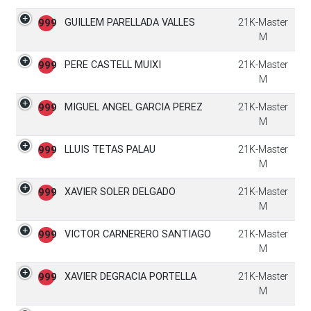
GUILLEM PARELLADA VALLES
21K-Master
999
M
PERE CASTELL MUIXI
21K-Master
999
M
MIGUEL ANGEL GARCIA PEREZ
21K-Master
999
M
LLUIS TETAS PALAU
21K-Master
999
M
XAVIER SOLER DELGADO
21K-Master
999
M
VICTOR CARNERERO SANTIAGO
21K-Master
999
M
XAVIER DEGRACIA PORTELLA
21K-Master
999
M