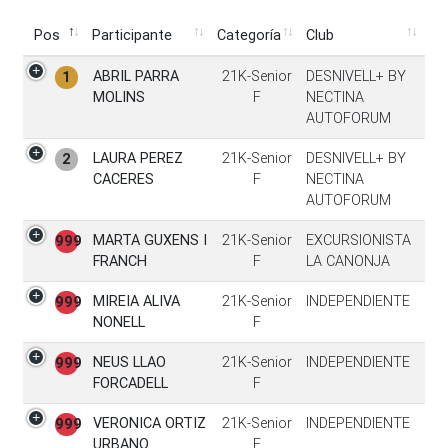
Pos
Participante
Categoría
Club
Pos
Participante
Categoría
Club
ABRIL PARRA
21K-Senior
DESNIVELL+ BY
1
MOLINS
F
NECTINA
AUTOFORUM
LAURA PEREZ
21K-Senior
DESNIVELL+ BY
2
CACERES
F
NECTINA
AUTOFORUM
MARTA GUXENS I
21K-Senior
EXCURSIONISTA
999
FRANCH
F
LA CANONJA
MIREIA ALIVA
21K-Senior
INDEPENDIENTE
999
NONELL
F
NEUS LLAO
21K-Senior
INDEPENDIENTE
999
FORCADELL
F
VERONICA ORTIZ
21K-Senior
INDEPENDIENTE
999
URBANO
F