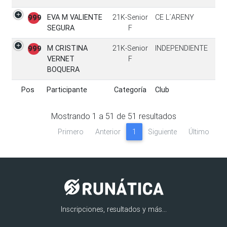
EVA M VALIENTE
21K-Senior
CE L´ARENY
999
SEGURA
F
M CRISTINA
21K-Senior
INDEPENDIENTE
999
VERNET
F
BOQUERA
Pos
Participante
Categoría
Club
Pos
Participante
Categoría
Club
Mostrando
1
a
51
de
51
resultados
Primero
Anterior
1
Siguiente
Último
Inscripciones, resultados y más...