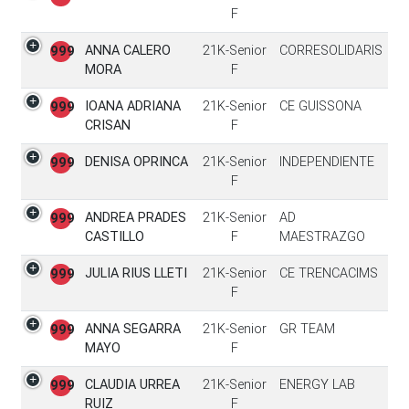
F
ANNA CALERO
21K-Senior
CORRESOLIDARIS
999
MORA
F
IOANA ADRIANA
21K-Senior
CE GUISSONA
999
CRISAN
F
DENISA OPRINCA
21K-Senior
INDEPENDIENTE
999
F
ANDREA PRADES
21K-Senior
AD
999
CASTILLO
F
MAESTRAZGO
JULIA RIUS LLETI
21K-Senior
CE TRENCACIMS
999
F
ANNA SEGARRA
21K-Senior
GR TEAM
999
MAYO
F
CLAUDIA URREA
21K-Senior
ENERGY LAB
999
RUIZ
F