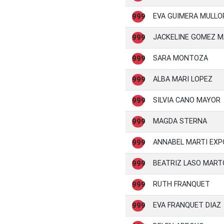
EVA GUIMERA MULLO
999
JACKELINE GOMEZ 
999
SARA MONTOZA
999
ALBA MARI LOPEZ
999
SILVIA CANO MAYOR
999
MAGDA STERNA
999
ANNABEL MARTI EXP
999
BEATRIZ LASO MART
999
RUTH FRANQUET
999
EVA FRANQUET DIAZ
999