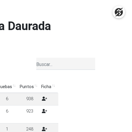
ta Daurada
ruebas
Puntos
Ficha
ruebas
Puntos
Ficha
6
938
6
923
1
248