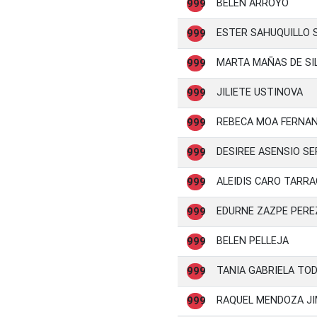
BELEN ARROYO
999
ESTER SAHUQUILLO 
999
MARTA MAÑAS DE SI
999
JILIETE USTINOVA
999
REBECA MOA FERNA
999
DESIREE ASENSIO S
999
ALEIDIS CARO TARR
999
EDURNE ZAZPE PEREZ
999
BELEN PELLEJA
999
TANIA GABRIELA TO
999
RAQUEL MENDOZA J
999