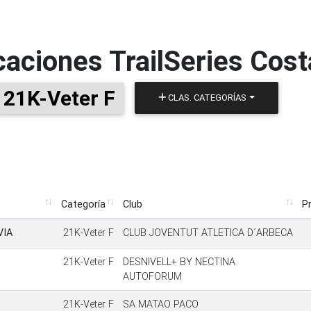
icaciones
TrailSeries Cos
21K-Veter F
CLAS. CATEGORÍAS
Categoría
Club
P
Categoría
Club
P
VIA
21K-Veter F
CLUB JOVENTUT ATLETICA D´ARBECA
21K-Veter F
DESNIVELL+ BY NECTINA
AUTOFORUM
21K-Veter F
SA MATAO PACO