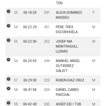
TEN
53
06:18:28
291
ALICIA DOMINGO
F
MASDEU
54
06:22:20
301
PERE TRES
M
ESCORIHUELA
55
06:22:30
252
JOSEP MA
M
MONTRAGULL
LLENAS
56
06:25:43
244
MANUEL ANGEL
M
GUTIERREZ
GALIOT
57
06:29:30
223
RUBEN DIAZ CRUZ
M
58
06:41:58
204
DANIEL CARBO
M
PASCUAL
59
06:42:40
245
ASSEF EID I TUR
M