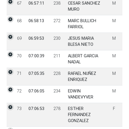
67
06:57:11
238
CESAR SANCHEZ
M
MURO
68
06:58:13
272
MARC BULLICH
M
FARRIOL
69
06:59:53
230
JESUS MARIA
M
BLESA NIETO
70
07:00:39
211
ALBERT GARCIA
M
NADAL
71
07:05:35
228
RAFAEL NUÑEZ
M
ENRIQUEZ
72
07:06:05
234
EDWIN
M
VANDEVYVER
73
07:06:53
278
ESTHER
F
FERNANDEZ
GONZALEZ