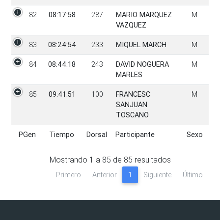
82
08:17:58
287
MARIO MARQUEZ
M
VAZQUEZ
83
08:24:54
233
MIQUEL MARCH
M
84
08:44:18
243
DAVID NOGUERA
M
MARLES
85
09:41:51
100
FRANCESC
M
SANJUAN
TOSCANO
PGen
Tiempo
Dorsal
Participante
Sexo
PGen
Tiempo
Dorsal
Participante
Sexo
Mostrando
1
a
85
de
85
resultados
Primero
Anterior
1
Siguiente
Último