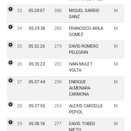
23
05:28:07
260
MIQUEL SARRIO
M
SANZ
24
05:29:38
283
FRANCISCO AVILA
M
GOMEZ
25
05:32:26
279
DAVID ROMERO
M
PELEGRIN
26
05:35:23
202
IVAN MULET
M
VOLTA
27
05:37:44
239
ENRIQUE
M
ALMENARA
CARMONA
28
05:37:55
253
ALEXIS CARCELLE
M
PEPIOL
29
05:38:18
277
DAVID TOBED
M
NIETO