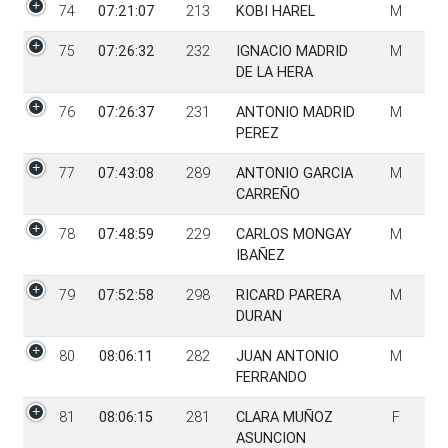
74
07:21:07
213
KOBI HAREL
M
75
07:26:32
232
IGNACIO MADRID
M
DE LA HERA
76
07:26:37
231
ANTONIO MADRID
M
PEREZ
77
07:43:08
289
ANTONIO GARCIA
M
CARREÑO
78
07:48:59
229
CARLOS MONGAY
M
IBAÑEZ
79
07:52:58
298
RICARD PARERA
M
DURAN
80
08:06:11
282
JUAN ANTONIO
M
FERRANDO
81
08:06:15
281
CLARA MUÑOZ
F
ASUNCION