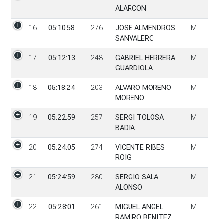
ALARCON
16
05:10:58
276
JOSE ALMENDROS
M
SANVALERO
17
05:12:13
248
GABRIEL HERRERA
M
GUARDIOLA
18
05:18:24
203
ALVARO MORENO
M
MORENO
19
05:22:59
257
SERGI TOLOSA
M
BADIA
20
05:24:05
274
VICENTE RIBES
M
ROIG
21
05:24:59
280
SERGIO SALA
M
ALONSO
22
05:28:01
261
MIGUEL ANGEL
M
RAMIRO BENITEZ