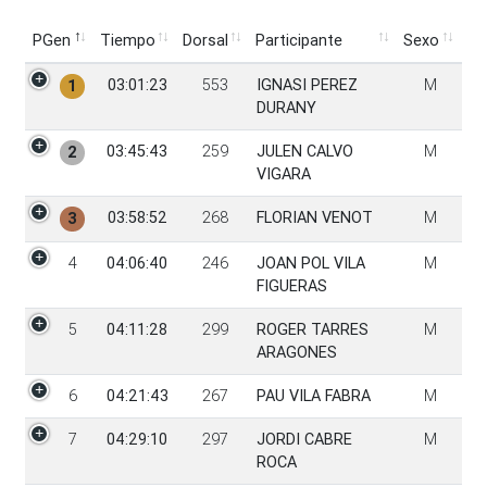
PGen
Tiempo
Dorsal
Participante
Sexo
PGen
Tiempo
Dorsal
Participante
Sexo
03:01:23
553
IGNASI PEREZ
M
1
DURANY
03:45:43
259
JULEN CALVO
M
2
VIGARA
03:58:52
268
FLORIAN VENOT
M
3
4
04:06:40
246
JOAN POL VILA
M
FIGUERAS
5
04:11:28
299
ROGER TARRES
M
ARAGONES
6
04:21:43
267
PAU VILA FABRA
M
7
04:29:10
297
JORDI CABRE
M
ROCA