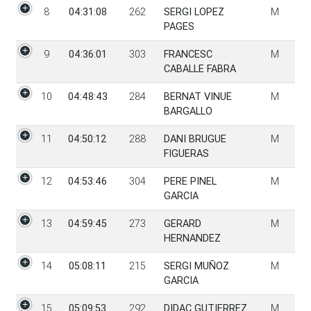
8
04:31:08
262
SERGI LOPEZ
M
PAGES
9
04:36:01
303
FRANCESC
M
CABALLE FABRA
10
04:48:43
284
BERNAT VINUE
M
BARGALLO
11
04:50:12
288
DANI BRUGUE
M
FIGUERAS
12
04:53:46
304
PERE PINEL
M
GARCIA
13
04:59:45
273
GERARD
M
HERNANDEZ
14
05:08:11
215
SERGI MUÑOZ
M
GARCIA
15
05:09:53
292
DIDAC GUTIERREZ
M