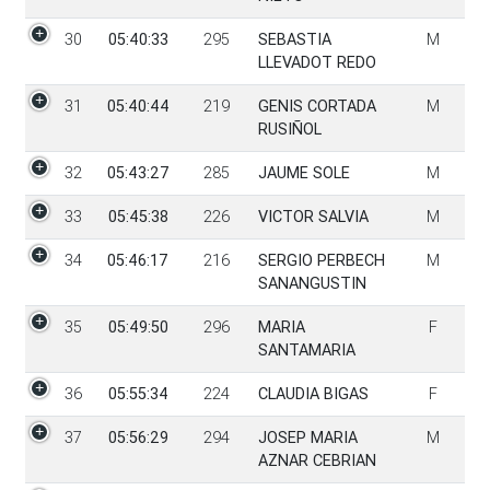
30
05:40:33
295
SEBASTIA
M
LLEVADOT REDO
31
05:40:44
219
GENIS CORTADA
M
RUSIÑOL
32
05:43:27
285
JAUME SOLE
M
33
05:45:38
226
VICTOR SALVIA
M
34
05:46:17
216
SERGIO PERBECH
M
SANANGUSTIN
35
05:49:50
296
MARIA
F
SANTAMARIA
36
05:55:34
224
CLAUDIA BIGAS
F
37
05:56:29
294
JOSEP MARIA
M
AZNAR CEBRIAN