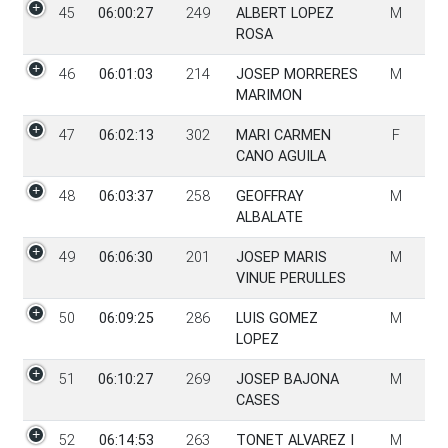
45
06:00:27
249
ALBERT LOPEZ
M
ROSA
46
06:01:03
214
JOSEP MORRERES
M
MARIMON
47
06:02:13
302
MARI CARMEN
F
CANO AGUILA
48
06:03:37
258
GEOFFRAY
M
ALBALATE
49
06:06:30
201
JOSEP MARIS
M
VINUE PERULLES
50
06:09:25
286
LUIS GOMEZ
M
LOPEZ
51
06:10:27
269
JOSEP BAJONA
M
CASES
52
06:14:53
263
TONET ALVAREZ I
M