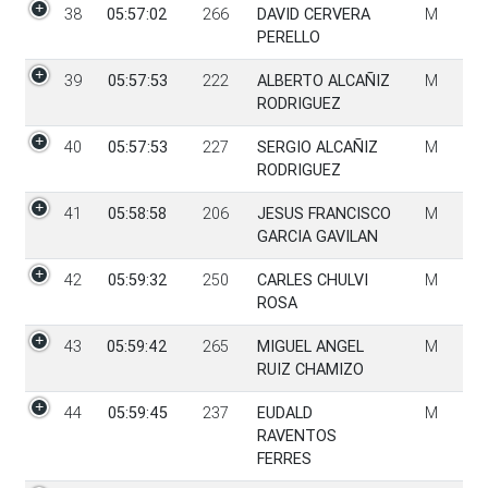
38
05:57:02
266
DAVID CERVERA
M
PERELLO
39
05:57:53
222
ALBERTO ALCAÑIZ
M
RODRIGUEZ
40
05:57:53
227
SERGIO ALCAÑIZ
M
RODRIGUEZ
41
05:58:58
206
JESUS FRANCISCO
M
GARCIA GAVILAN
42
05:59:32
250
CARLES CHULVI
M
ROSA
43
05:59:42
265
MIGUEL ANGEL
M
RUIZ CHAMIZO
44
05:59:45
237
EUDALD
M
RAVENTOS
FERRES